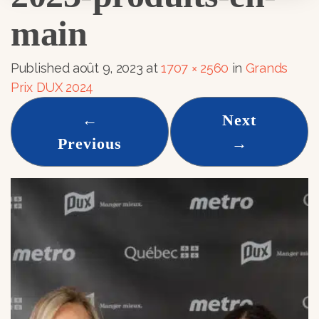
main
Published
août 9, 2023
at
1707 × 2560
in
Grands
Prix DUX 2024
←
Next
Previous
→