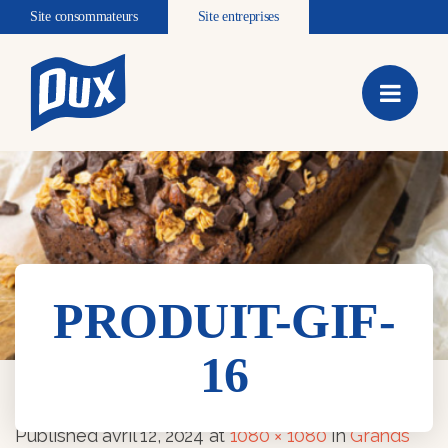
Site consommateurs
Site entreprises
PRODUIT-GIF-
16
PRODUIT-GIF-16
Published
avril 12, 2024
at
1080 × 1080
in
Grands