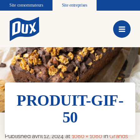
Site consommateurs
Site entreprises
PRODUIT-GIF-
50
PRODUIT-GIF-50
Published
avril 12, 2024
at
1080 × 1080
in
Grands