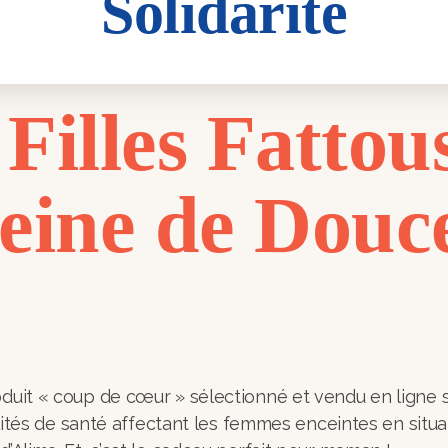
Solidarité
ouvelles
Filles Fattou
eine de Douce
oduit « coup de cœur » sélectionné et vendu en ligne su
galités de santé affectant les femmes enceintes en situa