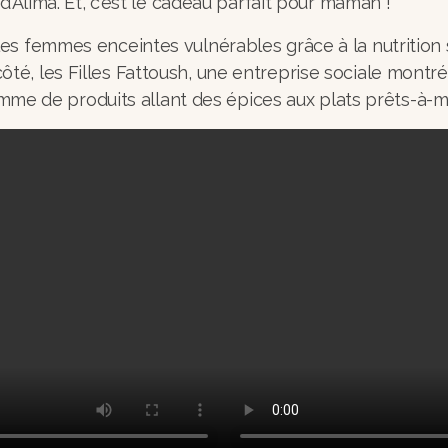
d’Alima. Et, c’est le cadeau parfait pour maman !
s femmes enceintes vulnérables grâce à la nutrition so
té, les Filles Fattoush, une entreprise sociale montr
gamme de produits allant des épices aux plats prêts-à-