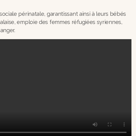
ciale périnatale, garantissant ainsi à leurs bébés
éalaise, emploie des femmes réfugiées syriennes,
manger.