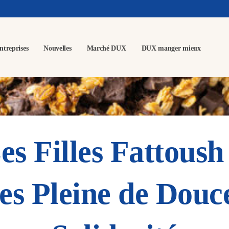
ntreprises
Nouvelles
Marché DUX
DUX manger mieux
s Filles Fattoush
es Pleine de Douce