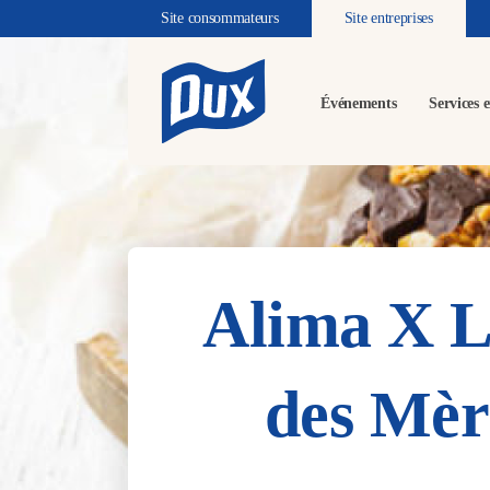
Site consommateurs
Site entreprises
Événements
Services e
Alima X Le
des Mèr